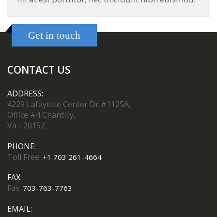
Get in touch
CONTACT US
ADDRESS:
4229 Lafayette Center Dr #1125A,
Office #4 Chantilly,
Va - 20152
PHONE:
Toll Free :
+1 703 261-4664
FAX:
Fax :
703-763-7763
EMAIL: