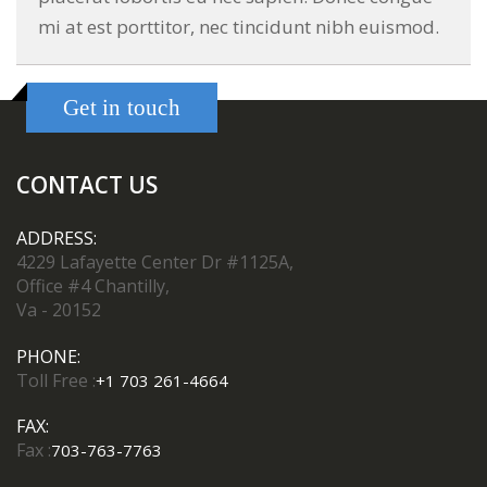
mi at est porttitor, nec tincidunt nibh euismod.
Get in touch
CONTACT US
ADDRESS:
4229 Lafayette Center Dr #1125A,
Office #4 Chantilly,
Va - 20152
PHONE:
Toll Free :
+1 703 261-4664
FAX:
Fax :
703-763-7763