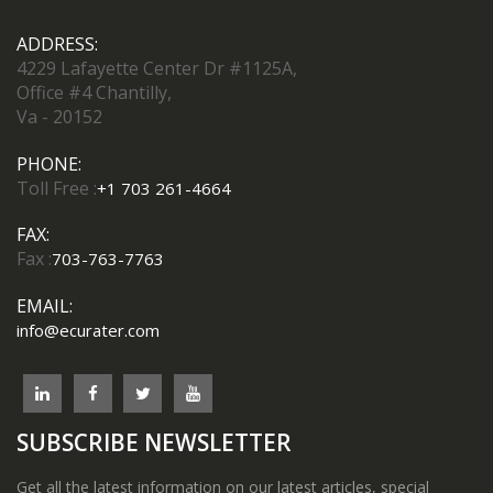
ADDRESS:
4229 Lafayette Center Dr #1125A,
Office #4 Chantilly,
Va - 20152
PHONE:
Toll Free :
+1 703 261-4664
FAX:
Fax :
703-763-7763
EMAIL:
info@ecurater.com
SUBSCRIBE NEWSLETTER
Get all the latest information on our latest articles, special